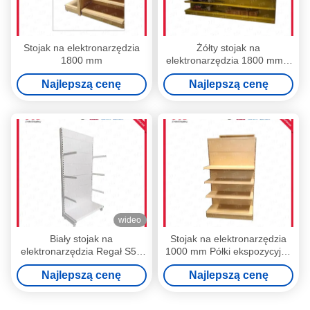
Stojak na elektronarzędzia
Żółty stojak na
1800 mm
elektronarzędzia 1800 mm z
podświetlanym pudełkiem
Najlepszą cenę
Najlepszą cenę
wideo
Biały stojak na
Stojak na elektronarzędzia
elektronarzędzia Regał S50
1000 mm Półki ekspozycyjne
Regały handlowe o dużej
o dużej wytrzymałości 1800
Najlepszą cenę
Najlepszą cenę
wytrzymałości
mm