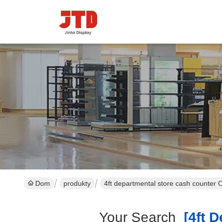
Dom
produkty
4ft departmental store cash counter 
Your Search
[4ft D