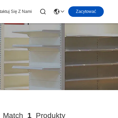
aktuj Się Z Nami
Zacytować
Match
1
Produkty