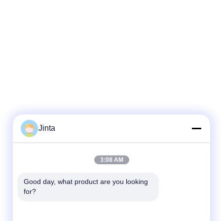
Jinta
Szybki kontakt
3:08 AM
Teren
86--18021269661
Good day, what product are you looking 
for?
Wiadomość elektroniczna
yolanda@chinesejinta.com