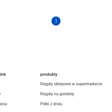
1
link
produkty
Regały sklepowe w supermarkecie
y
Regały na gondolę
ania
Półki z drutu