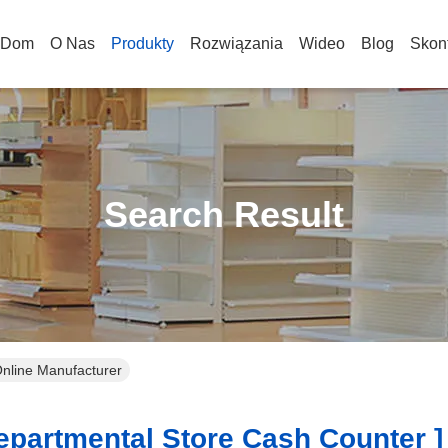
Dom
O Nas
Produkty
Rozwiązania
Wideo
Blog
Skont
Search Result
Online Manufacturer
epartmental Store Cash Counter ]