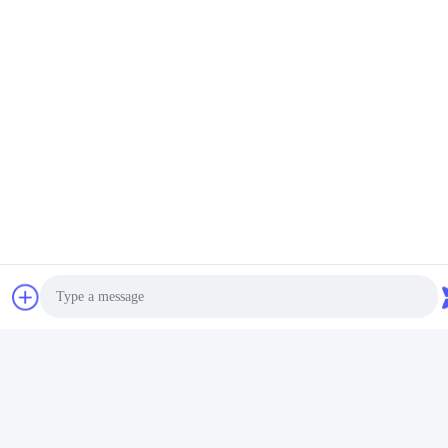
Media społecznościowe
Szybki kontakt
Teren
86--18021269661
Wiadomość elektroniczna
yolanda@chinesejinta.com
Adres
Strefa przemysłowa Cheluba, miasto Shanghu, miasto
Changshu, prowincja Jiangsu, Chiny
Polityka prywatności
|
Sitemap
Photo
Chiny dobre. Jakość Regały sklepowe w supermarkecie