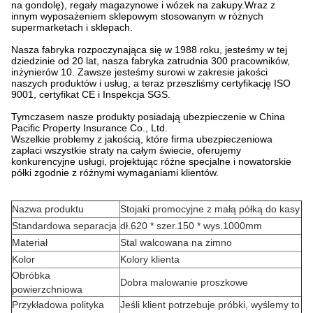
na gondolę), regały magazynowe i wózek na zakupy.Wraz z
innym wyposażeniem sklepowym stosowanym w różnych
supermarketach i sklepach.
Nasza fabryka rozpoczynająca się w 1988 roku, jesteśmy w tej
dziedzinie od 20 lat, nasza fabryka zatrudnia 300 pracowników,
inżynierów 10. Zawsze jesteśmy surowi w zakresie jakości
naszych produktów i usług, a teraz przeszliśmy certyfikację ISO
9001, certyfikat CE i Inspekcja SGS.
Tymczasem nasze produkty posiadają ubezpieczenie w China
Pacific Property Insurance Co., Ltd.
Wszelkie problemy z jakością, które firma ubezpieczeniowa
zapłaci wszystkie straty na całym świecie, oferujemy
konkurencyjne usługi, projektując różne specjalne i nowatorskie
półki zgodnie z różnymi wymaganiami klientów.
Nazwa produktu
Stojaki promocyjne z małą półką do kasy
Standardowa separacja
dł.620 * szer.150 * wys.1000mm
Materiał
Stal walcowana na zimno
Kolor
Kolory klienta
Obróbka
Dobra malowanie proszkowe
powierzchniowa
Przykładowa polityka
Jeśli klient potrzebuje próbki, wyślemy to