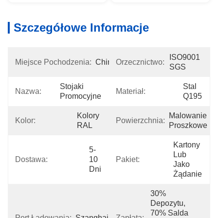
Szczegółowe Informacje
ISO9001 
Miejsce Pochodzenia:
Chiny
Orzecznictwo:
SGS
Stojaki 
Stal 
Nazwa:
Materiał:
Promocyjne
Q195
Kolory 
Malowanie 
Kolor:
Powierzchnia:
RAL
Proszkowe
Kartony 
5-
Lub 
Dostawa:
10 
Pakiet:
Jako 
Dni
Żądanie
30% 
Depozytu, 
70% Salda 
Port Ładowania:
Szanghaj
Zapłata: