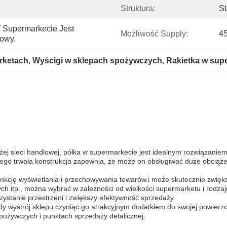
Struktura:
St
Supermarkecie Jest 
Możliwość Supply:
45
lowy.
rketach
, 
Wyścigi w sklepach spożywczych
, 
Rakietka w sup
 dużej sieci handlowej, półka w supermarkecie jest idealnym rozwiąza
go trwała konstrukcja zapewnia, że może on obsługiwać duże obciążen
nkcję wyświetlania i przechowywania towarów.i może skutecznie zwięk
h itp., można wybrać w zależności od wielkości supermarketu i rodza
ystanie przestrzeni i zwiększy efektywność sprzedaży.
dy wystrój sklepu.czyniąc go atrakcyjnym dodatkiem do swojej powier
ożywczych i punktach sprzedaży detalicznej.