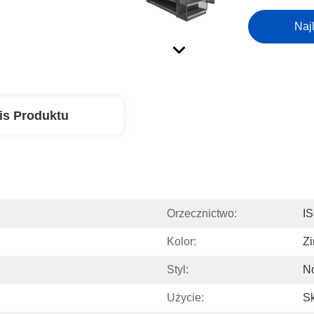
Naj
is Produktu
Orzecznictwo:
I
Kolor:
Z
Styl:
N
Użycie:
S