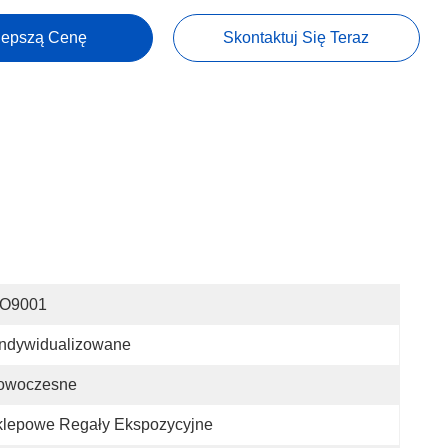
lepszą Cenę
Skontaktuj Się Teraz
SO9001
indywidualizowane
owoczesne
klepowe Regały Ekspozycyjne