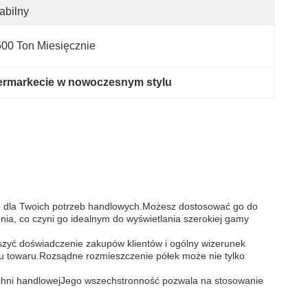
abilny
00 Ton Miesięcznie
ermarkecie w nowoczesnym stylu
niem dla Twoich potrzeb handlowych.Możesz dostosować go do
ia, co czyni go idealnym do wyświetlania szerokiej gamy
szyć doświadczenie zakupów klientów i ogólny wizerunek
ju towaru.Rozsądne rozmieszczenie półek może nie tylko
zchni handlowejJego wszechstronność pozwala na stosowanie