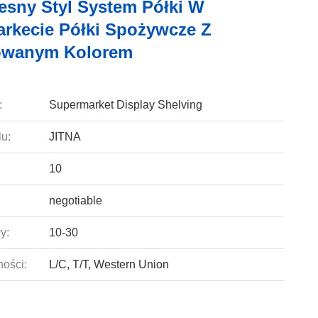
sny Styl System Półki W
rkecie Półki Spożywcze Z
owanym Kolorem
:
Supermarket Display Shelving
u:
JITNA
10
negotiable
y:
10-30
ności:
L/C, T/T, Western Union