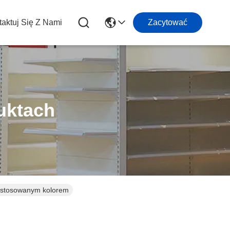
aktuj Się Z Nami
Zacytować
uktach
dostosowanym kolorem