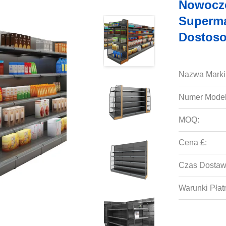
Nowocze
Superma
Dostos
Nazwa Marki
Numer Model
MOQ:
Cena £:
Czas Dostaw
Warunki Płat