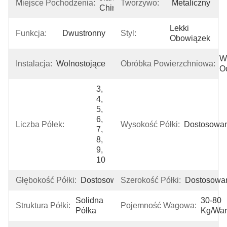
Miejsce Pochodzenia:
Tworzywo:
Metaliczny
Chiny
Lekki 
Funkcja:
Dwustronny
Styl:
Obowiązek
W
Instalacja:
Wolnostojące
Obróbka Powierzchniowa:
O
3, 
4, 
5, 
6, 
Liczba Półek:
Wysokość Półki:
Dostosowa
7, 
8, 
9, 
10
Głębokość Półki:
Dostosowane
Szerokość Półki:
Dostosowa
Solidna 
30-80 
Struktura Półki:
Pojemność Wagowa:
Półka
Kg/war