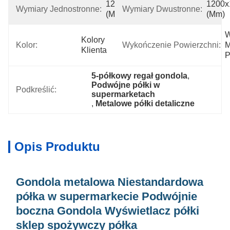
1200x500x2000x5 
1200x
Wymiary Jednostronne:
Wymiary Dwustronne:
(mm)
(mm)
W
Kolory 
Kolor:
Wykończenie Powierzchni:
M
Klienta
P
5-półkowy regał gondola
, 
Podwójne półki w 
Podkreślić:
supermarketach
, 
Metalowe półki detaliczne
Opis Produktu
Gondola metalowa Niestandardowa
półka w supermarkecie Podwójnie
boczna Gondola Wyświetlacz półki
sklep spożywczy półka